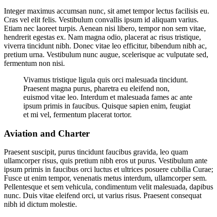
Integer maximus accumsan nunc, sit amet tempor lectus facilisis eu.
Cras vel elit felis. Vestibulum convallis ipsum id aliquam varius.
Etiam nec laoreet turpis. Aenean nisi libero, tempor non sem vitae,
hendrerit egestas ex. Nam magna odio, placerat ac risus tristique,
viverra tincidunt nibh. Donec vitae leo efficitur, bibendum nibh ac,
pretium urna. Vestibulum nunc augue, scelerisque ac vulputate sed,
fermentum non nisi.
Vivamus tristique ligula quis orci malesuada tincidunt.
Praesent magna purus, pharetra eu eleifend non,
euismod vitae leo. Interdum et malesuada fames ac ante
ipsum primis in faucibus. Quisque sapien enim, feugiat
et mi vel, fermentum placerat tortor.
Aviation and Charter
Praesent suscipit, purus tincidunt faucibus gravida, leo quam
ullamcorper risus, quis pretium nibh eros ut purus. Vestibulum ante
ipsum primis in faucibus orci luctus et ultrices posuere cubilia Curae;
Fusce ut enim tempor, venenatis metus interdum, ullamcorper sem.
Pellentesque et sem vehicula, condimentum velit malesuada, dapibus
nunc. Duis vitae eleifend orci, ut varius risus. Praesent consequat
nibh id dictum molestie.