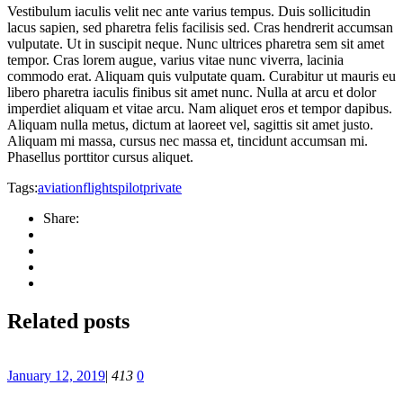
Vestibulum iaculis velit nec ante varius tempus. Duis sollicitudin
lacus sapien, sed pharetra felis facilisis sed. Cras hendrerit accumsan
vulputate. Ut in suscipit neque. Nunc ultrices pharetra sem sit amet
tempor. Cras lorem augue, varius vitae nunc viverra, lacinia
commodo erat. Aliquam quis vulputate quam. Curabitur ut mauris eu
libero pharetra iaculis finibus sit amet nunc. Nulla at arcu et dolor
imperdiet aliquam et vitae arcu. Nam aliquet eros et tempor dapibus.
Aliquam nulla metus, dictum at laoreet vel, sagittis sit amet justo.
Aliquam mi massa, cursus nec massa et, tincidunt accumsan mi.
Phasellus porttitor cursus aliquet.
Tags:
aviation
flights
pilot
private
Share:
Related posts
January 12, 2019
|
413
0