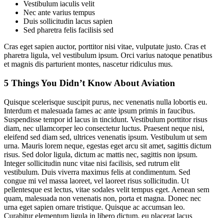
Vestibulum iaculis velit
Nec ante varius tempus
Duis sollicitudin lacus sapien
Sed pharetra felis facilisis sed
Cras eget sapien auctor, porttitor nisi vitae, vulputate justo. Cras et
pharetra ligula, vel vestibulum ipsum. Orci varius natoque penatibus
et magnis dis parturient montes, nascetur ridiculus mus.
5 Things You Didn’t Know About Aviation
Quisque scelerisque suscipit purus, nec venenatis nulla lobortis eu.
Interdum et malesuada fames ac ante ipsum primis in faucibus.
Suspendisse tempor id lacus in tincidunt. Vestibulum porttitor risus
diam, nec ullamcorper leo consectetur luctus. Praesent neque nisi,
eleifend sed diam sed, ultrices venenatis ipsum. Vestibulum ut sem
urna. Mauris lorem neque, egestas eget arcu sit amet, sagittis dictum
risus. Sed dolor ligula, dictum ac mattis nec, sagittis non ipsum.
Integer sollicitudin nunc vitae nisi facilisis, sed rutrum elit
vestibulum. Duis viverra maximus felis at condimentum. Sed
congue mi vel massa laoreet, vel laoreet risus sollicitudin. Ut
pellentesque est lectus, vitae sodales velit tempus eget. Aenean sem
quam, malesuada non venenatis non, porta et magna. Donec nec
urna eget sapien ornare tristique. Quisque ac accumsan leo.
Curabitur elementum ligula in libero dictum, eu placerat lacus