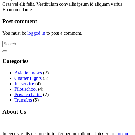
Cras vel elit felis. Vestibulum convallis ipsum id aliquam varius.
Etiam nec laore …
Post comment
You must be
logged in
to post a comment.
Categories
Aviation news
(2)
Charter flights
(3)
Jet service
(4)
Pilot school
(4)
Private charter
(2)
Transfers
(5)
About Us
Integer sagittis nisi nec tortor fermentum aliquet. Integer non
neque